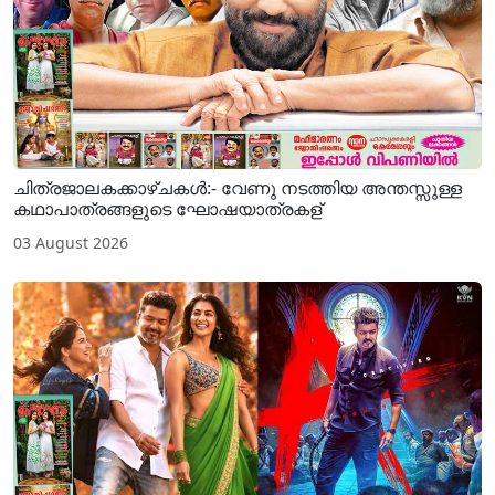
ചിത്രജാലകക്കാഴ്ചകള്‍:- വേണു നടത്തിയ അന്തസ്സുള്ള
കഥാപാത്രങ്ങളുടെ ഘോഷയാത്രകള്
03 August 2026