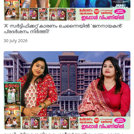
'A' സർട്ടിഫിക്കറ്റ് കാരണം ചെന്നൈയിൽ 'ജനനായകൻ'
പ്രദർശനം നിർത്തി?
30 July 2026