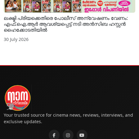
ലക്ഷ്മി പ്രിയക്കെതിരെ പോലീസ് അന്വേഷണം വേണം:
എഫ്.ഐ.ആർ ആവശ്യപ്പെട്ട് നടി അൻസിബ ഹസ്സൻ
ഹൈക്കോടതിയിൽ
30 July 2026
Your trusted source for cinema news, reviews, interviews, and
exclusive updates.