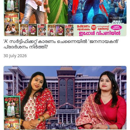
'A' സർട്ടിഫിക്കറ്റ് കാരണം ചെന്നൈയിൽ 'ജനനായകൻ'
പ്രദർശനം നിർത്തി?
30 July 2026