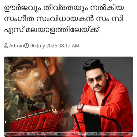
ഊർജവും തീവ്രതയും നൽകിയ
സംഗീത സംവിധായകന്‍ സം സി
എസ് മലയാളത്തിലേയ്ക്ക്
Admin
06 July 2026 08:12 AM