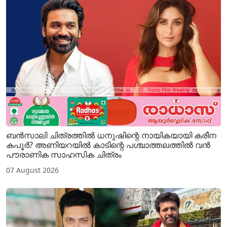
ബൻസാലി ചിത്രത്തിൽ ധനുഷിന്റെ നായികയായി കരീന
കപൂർ? അണിയറയിൽ കാടിന്റെ പശ്ചാത്തലത്തിൽ വൻ
പൗരാണിക സാഹസിക ചിത്രം
07 August 2026