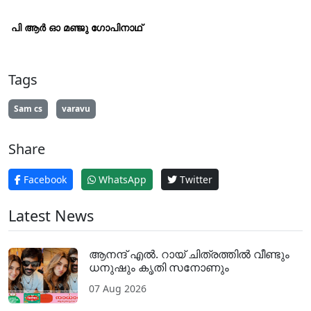
പി ആർ ഓ മഞ്ജു ഗോപിനാഥ്
Tags
Sam cs
varavu
Share
Facebook
WhatsApp
Twitter
Latest News
ആനന്ദ് എൽ. റായ് ചിത്രത്തിൽ വീണ്ടും
ധനുഷും കൃതി സനോണും
07 Aug 2026